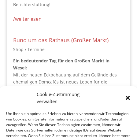
Berichterstattung!
/weiterlesen
Rund um das Rathaus (Großer Markt)
Shop / Termine
Ein bedeutender Tag für den Großen Markt in
Wesel:
Mit der neuen Eckbebauung auf dem Gelände des
ehemaligen Domcafés ist neues Leben für die
Gesamtentwicklung des Großen Marktes eingezogen
Cookie-Zustimmung
– hier hat inzwischen das
Café „Extrablatt“
eröffnet.
verwalten
Bauherr ist die
Niederrheinische Sparkasse
Um Ihnen ein optimales Erlebnis zu bieten, verwenden wir Technologien
RheinLippe (Nispa)
.
wie Cookies, um Geräteinformationen zu speichern und/oder darauf
Der prägnante Giebelbau wurde vom Weseler
zuzugreifen. Wenn Sie diesen Technologien zustimmen, können wir
Architekten
Otfried Jaeger
entworfen.
Daten wie das Surfverhalten oder eindeutige IDs auf dieser Website
verarbeiten. Wenn Sie Ihre Zustimmung nicht erteilen, können bestimmte