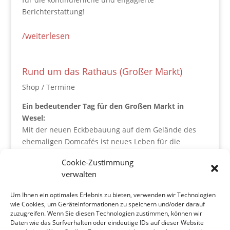
Berichterstattung!
/weiterlesen
Rund um das Rathaus (Großer Markt)
Shop / Termine
Ein bedeutender Tag für den Großen Markt in
Wesel:
Mit der neuen Eckbebauung auf dem Gelände des
ehemaligen Domcafés ist neues Leben für die
Gesamtentwicklung des Großen Marktes eingezogen
Cookie-Zustimmung
– hier hat inzwischen das
Café „Extrablatt“
eröffnet.
verwalten
Bauherr ist die
Niederrheinische Sparkasse
Um Ihnen ein optimales Erlebnis zu bieten, verwenden wir Technologien
RheinLippe (Nispa)
.
wie Cookies, um Geräteinformationen zu speichern und/oder darauf
Der prägnante Giebelbau wurde vom Weseler
zuzugreifen. Wenn Sie diesen Technologien zustimmen, können wir
Architekten
Otfried Jaeger
entworfen.
Daten wie das Surfverhalten oder eindeutige IDs auf dieser Website