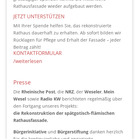
Rathausfassade wieder aufgebaut werden.
JETZT UNTERSTÜTZEN
Mit Ihrer Spende helfen Sie, das rekonstruierte
Rathaus dauerhaft zu erhalten. Ab sofort bilden wir
Rücklagen für Pflege und Erhalt der Fassade – jeder
Beitrag zählt!
KONTAKTFORMULAR
/weiterlesen
Presse
Die
Rheinische Post
, die
NRZ
, der
Weseler
,
Mein
Wesel
sowie
Radio KW
berichteten regelmäßig über
den Fortgang unseres Projekts:
die Rekonstruktion der spätgotisch-flämischen
Rathausfassade.
Bürgerinitiative
und
Bürgerstiftung
danken herzlich
für die kontinuierliche und engagierte