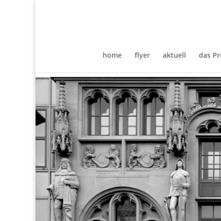
home
flyer
aktuell
das Pr