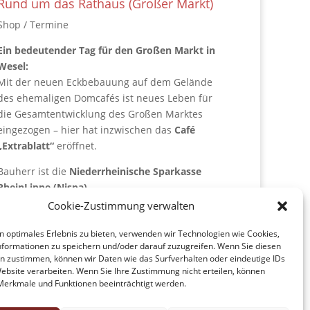
Rund um das Rathaus (Großer Markt)
Shop / Termine
Ein bedeutender Tag für den Großen Markt in
Wesel:
Mit der neuen Eckbebauung auf dem Gelände
des ehemaligen Domcafés ist neues Leben für
die Gesamtentwicklung des Großen Marktes
eingezogen – hier hat inzwischen das
Café
„Extrablatt“
eröffnet.
Bauherr ist die
Niederrheinische Sparkasse
RheinLippe (Nispa)
.
Der prägnante Giebelbau wurde vom Weseler
Cookie-Zustimmung verwalten
Architekten
Otfried Jaeger
entworfen.
n optimales Erlebnis zu bieten, verwenden wir Technologien wie Cookies,
formationen zu speichern und/oder darauf zuzugreifen. Wenn Sie diesen
/weiterlesen
n zustimmen, können wir Daten wie das Surfverhalten oder eindeutige IDs
Website verarbeiten. Wenn Sie Ihre Zustimmung nicht erteilen, können
erkmale und Funktionen beeinträchtigt werden.