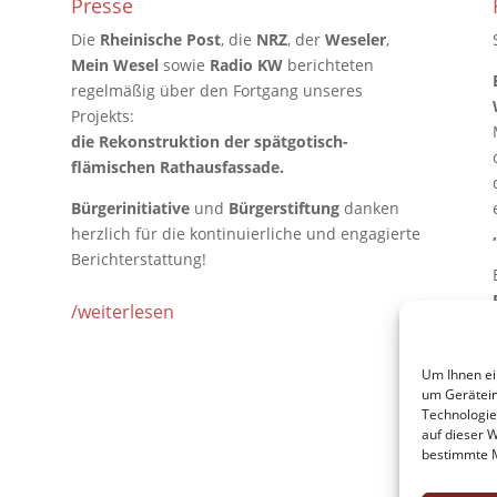
Presse
Die
Rheinische Post
, die
NRZ
, der
Weseler
,
Mein Wesel
sowie
Radio KW
berichteten
regelmäßig über den Fortgang unseres
Projekts:
die Rekonstruktion der spätgotisch-
flämischen Rathausfassade.
Bürgerinitiative
und
Bürgerstiftung
danken
herzlich für die kontinuierliche und engagierte
Berichterstattung!
/weiterlesen
Um Ihnen ei
um Gerätein
Technologie
auf dieser 
bestimmte M